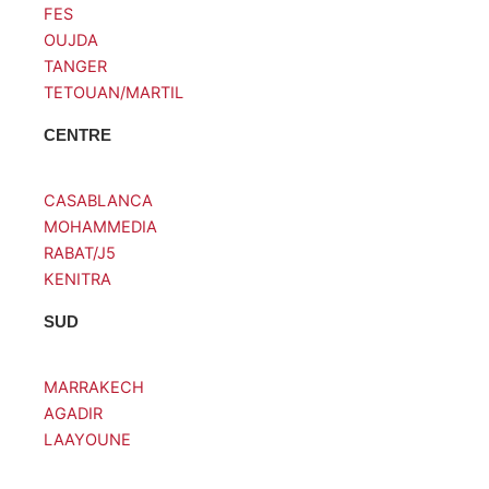
FES
k
a
-
m
OUJDA
f
TANGER
TETOUAN/MARTIL
CENTRE
CASABLANCA
MOHAMMEDIA
RABAT/J5
KENITRA
SUD
MARRAKECH
AGADIR
LAAYOUNE