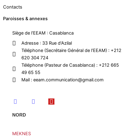
Contacts
Paroisses & annexes
Siège de l’EEAM : Casablanca
Adresse : 33 Rue d'Azilal
Téléphone (Secrétaire Général de l’EEAM) : +212
620 304 724
Téléphone (Pasteur de Casablanca) : +212 665
49 65 55
Mail : eeam.communication@gmail.com
F
I
Y
a
n
o
c
s
u
NORD
e
t
t
b
a
u
o
g
b
MEKNES
o
r
e