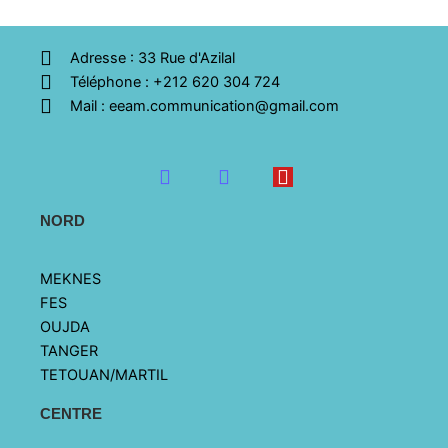
Adresse : 33 Rue d'Azilal
Téléphone : +212 620 304 724
Mail : eeam.communication@gmail.com
F
I
Y
a
n
o
c
s
u
NORD
e
t
t
b
a
u
o
g
b
MEKNES
o
r
e
FES
k
a
OUJDA
-
m
f
TANGER
TETOUAN/MARTIL
CENTRE