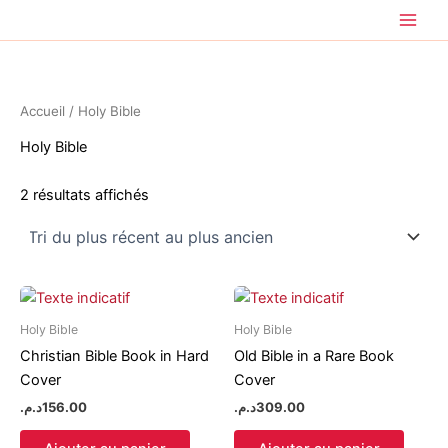
Trié
Aller
du
plus
au
récent
contenu
au
plus
ancien
Accueil
/ Holy Bible
Holy Bible
2 résultats affichés
Holy Bible
Holy Bible
Christian Bible Book in Hard
Old Bible in a Rare Book
Cover
Cover
د.م.
156.00
د.م.
309.00