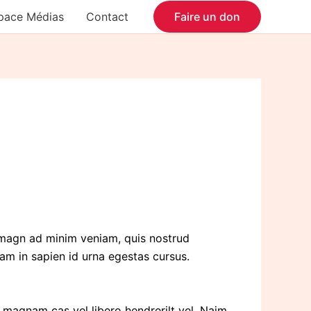
pace Médias
Contact
Faire un don
r magn ad minim veniam, quis nostrud
Nam in sapien id urna egestas cursus.
r magnam cas vel libero hendrerilt vel. Naim