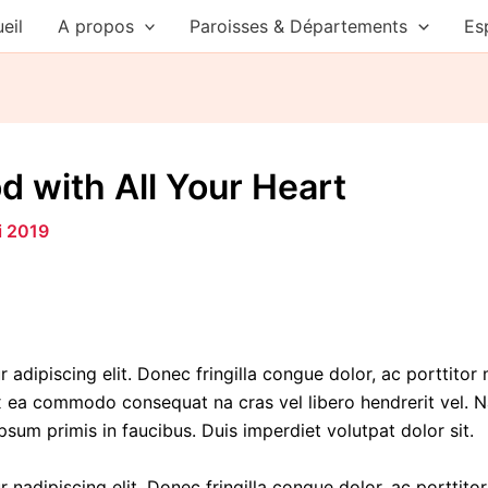
eil
A propos
Paroisses & Départements
Es
d with All Your Heart
i 2019
 adipiscing elit. Donec fringilla congue dolor, ac porttito
 ex ea commodo consequat na cras vel libero hendrerit vel. 
um primis in faucibus. Duis imperdiet volutpat dolor sit.
 nadipiscing elit. Donec fringilla congue dolor, ac porttito