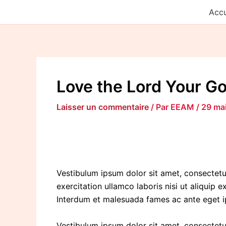
Aller
Accu
au
contenu
Love the Lord Your Go
Laisser un commentaire
/ Par
EEAM
/
29 ma
Vestibulum ipsum dolor sit amet, consectetur
exercitation ullamco laboris nisi ut aliquip
Interdum et malesuada fames ac ante eget ips
Vestibulum ipsum dolor sit amet, consectetur