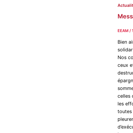
Actuali
Messa
EEAM
/
Bien a
solida
Nos cœ
ceux et
destru
épargn
sommes
celles 
les ef
toutes
pleure
d’exécu