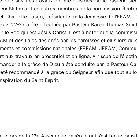
e de 3 ans. Les travaux ont été présidés par le Pasteur Cl
eur National. Les autres membres de la commission élector
et Charlotte Pasgo, Présidente de la Jeunesse de l’EEAM. L
eu 7: 22-27 a été effectuée par Pasteur Karen Thomas Smit
sur le Roc qui est Jésus Christ. Il est à noter que la commi
EAM et des Laïcs désignés par les paroisses et élus lors du
ents et commissions nationales (FEEAM, JEEAM, Communic
rt aux travaux en présentiel et en ligne. A l’issue de l’élec
ander à la grâce de Dieu a été conduite par la Pasteur Ca
i été recommandé à la grâce du Seigneur afin que tout au lon
inspiration du Saint Esprit.
re lors de la 12e Assemblée générale qui s’est tenue dans l