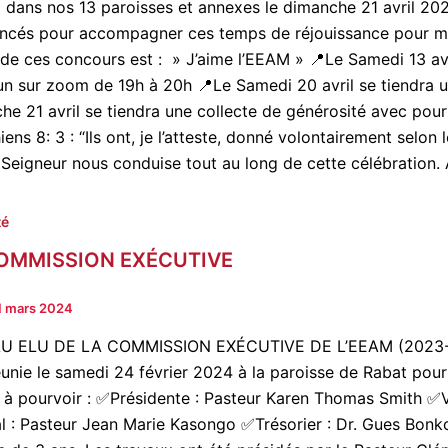
a dans nos 13 paroisses et annexes le dimanche 21 avril 202
ancés pour accompagner ces temps de réjouissance pour marq
de ces concours est : » J’aime l’EEAM » 📍Le Samedi 13 avr
 sur zoom de 19h à 20h 📍Le Samedi 20 avril se tiendra un
he 21 avril se tiendra une collecte de générosité avec pour 
iens 8: 3 : “Ils ont, je l’atteste, donné volontairement sel
 Seigneur nous conduise tout au long de cette célébration.
té
OMMISSION EXÉCUTIVE
1 mars 2024
U ELU DE LA COMMISSION EXÉCUTIVE DE L’EEAM (2023-20
réunie le samedi 24 février 2024 à la paroisse de Rabat pou
 à pourvoir : ✅Présidente : Pasteur Karen Thomas Smith ✅Vi
l : Pasteur Jean Marie Kasongo ✅Trésorier : Dr. Gues Bonk