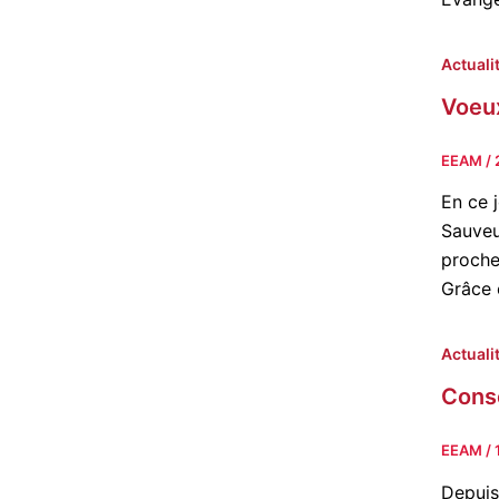
Actuali
Voeu
EEAM
/
En ce 
Sauveu
proche
Grâce 
Actuali
Consé
EEAM
/
Depuis