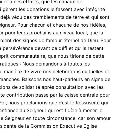
buer à ces efforts, que les canaux de
i gèrent les donations le fassent avec intégrité
 déjà vécu des tremblements de terre et qui sont
Seigneur. Pour chacun et chacune de nos fidèles,
r pour leurs prochains au niveau local, que la
ient des signes de l’amour éternel de Dieu. Pour
la persévérance devant ce défi et qu’ils restent
esprit communautaire, que nous tirions de cette
 pratiques : Nous demandons à toutes les
e manière de vivre nos célébrations cultuelles et
imanches. Baissons nos haut-parleurs en signe de
ions de solidarité après consultation avec les
e contribution passe par la caisse centrale pour
Foi, nous proclamons que c’est le Ressuscité qui
nfiance au Seigneur qui est fidèle à mener le
e Seigneur en toute circonstance, car son amour
ésidente de la Commission Exécutive Eglise