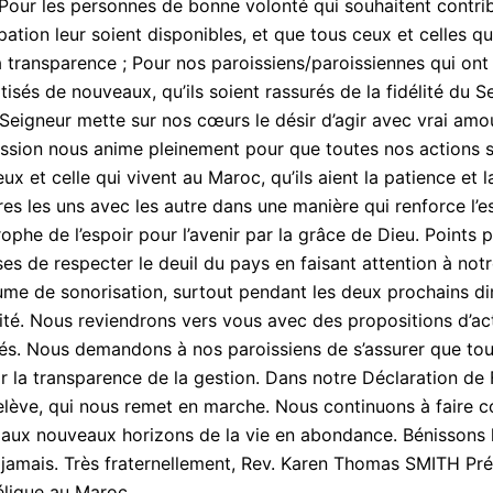
; Pour les personnes de bonne volonté qui souhaitent contri
pation leur soient disponibles, et que tous ceux et celles qu
a transparence ; Pour nos paroissiens/paroissiennes qui ont
tisés de nouveaux, qu’ils soient rassurés de la fidélité du 
 Seigneur mette sur nos cœurs le désir d’agir avec vrai amou
sion nous anime pleinement pour que toutes nos actions so
ux et celle qui vivent au Maroc, qu’ils aient la patience et 
ires les uns avec les autre dans une manière qui renforce l’
rophe de l’espoir pour l’avenir par la grâce de Dieu. Points
ses de respecter le deuil du pays en faisant attention à notr
ume de sonorisation, surtout pendant les deux prochains d
rité. Nous reviendrons vers vous avec des propositions d’act
tés. Nous demandons à nos paroissiens de s’assurer que tout
ir la transparence de la gestion. Dans notre Déclaration de 
elève, qui nous remet en marche. Nous continuons à faire co
aux nouveaux horizons de la vie en abondance. Bénissons l
 jamais. Très fraternellement, Rev. Karen Thomas SMITH Pr
lique au Maroc