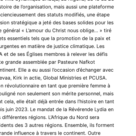
ire de l’organisation, mais aussi une plateforme
sciencieusement des statuts modifiés, une étape
ision stratégique a jeté des bases solides pour les
e général « L’amour du Christ nous oblige… » tiré
ts essentiels tels que la promotion de la paix et
 urgentes en matière de justice climatique. Les
TA et de ses Églises membres à relever les défis
tte grande assemblée par Pasteure Nafkot
tinent. Elle a eu aussi l’occasion d’échanger avec
vaa, Kirk in actie, Global Ministries et PCUSA.
on révolutionnaire en tant que première femme à
 souligné non seulement son mérite personnel, mais
cela, elle était déjà entrée dans l’histoire en tant
uis juin 2023. Le mandat de la Révérende Lydia en
 différentes régions. L’Afrique du Nord sera
dents des 3 autres régions. Ensemble, ils forment
ande influence à travers le continent. Outre