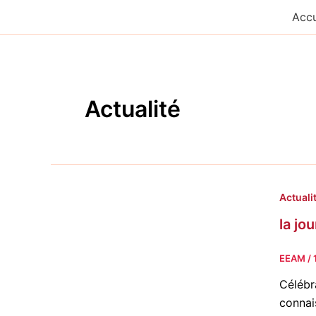
Aller
Accu
au
contenu
Actualité
Actuali
la jo
EEAM
/
Célébr
connai