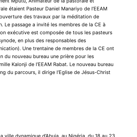
ément Mputu, Animateur de la pastorale et
ale étaient Pasteur Daniel Manariyo de l’EEAM
’ouverture des travaux par la méditation de
h. Le passage a invité les membres de la CE à
ssion exécutive est composée de tous les pasteurs
 synode, en plus des responsables des
ation). Une trentaine de membres de la CE ont
tion du nouveau bureau une prière pour les
mille Kalonji de l’EEAM Rabat. Le nouveau bureau
g du parcours, il dirige l’Eglise de Jésus-Christ
a ville dynamique d’Abuja, au Nigéria, du 18 au 23