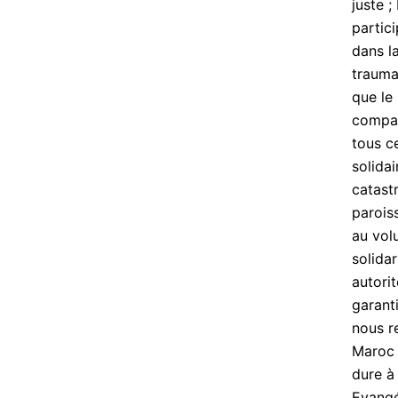
juste 
partici
dans l
trauma
que le
compas
tous ce
solida
catast
parois
au vol
solida
autori
garant
nous r
Maroc 
dure à
Evangé