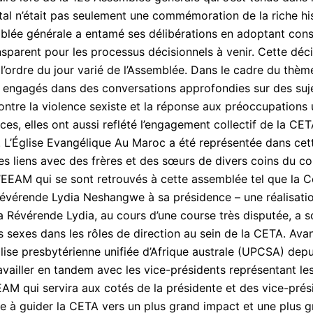
’était pas seulement une commémoration de la riche histo
semblée générale a entamé ses délibérations en adoptant con
ansparent pour les processus décisionnels à venir. Cette déc
l’ordre du jour varié de l’Assemblée. Dans le cadre du thèm
nt engagés dans des conversations approfondies sur des suje
e contre la violence sexiste et la réponse aux préoccupations
ces, elles ont aussi reflété l’engagement collectif de la CE
e. L’Église Evangélique Au Maroc a été représentée dans ce
 liens avec des frères et des sœurs de divers coins du con
’EEAM qui se sont retrouvés à cette assemblée tel que la Ce
Révérende Lydia Neshangwe à sa présidence – une réalisati
la Révérende Lydia, au cours d’une course très disputée, a
 sexes dans les rôles de direction au sein de la CETA. Avant 
ise presbytérienne unifiée d’Afrique australe (UPCSA) dep
vailler en tandem avec les vice-présidents représentant les
M qui servira aux cotés de la présidente et des vice-prési
ge à guider la CETA vers un plus grand impact et une plus gr