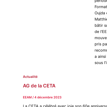
périod
Format
Oujda 
Matthi
bâtir 
de l’E
mouvem
pris pa
recomm
a ains
sous l’
Actualité
AG de la CETA
EEAM
/
4 décembre 2023
La CETA a célébré avec joie son 60e anniversai