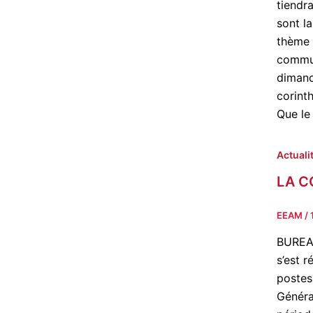
tiendr
sont l
thème 
commun
dimanc
corinth
Que le
Actuali
LA C
EEAM
/
BUREA
s’est 
postes
Généra